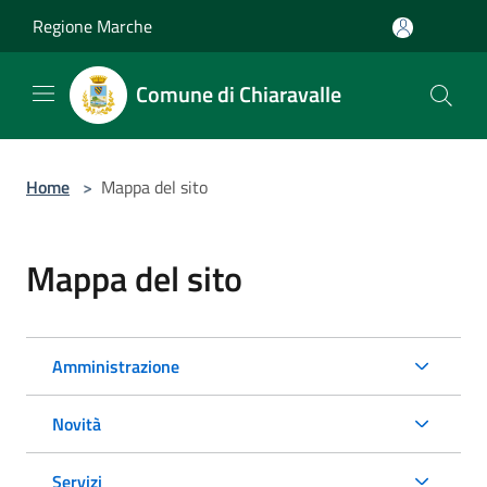
Salta al contenuto principale
Regione Marche
Comune di Chiaravalle
Home
>
Mappa del sito
Mappa del sito
Amministrazione
Novità
Servizi