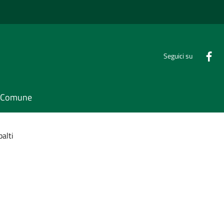
Seguici su
il Comune
palti