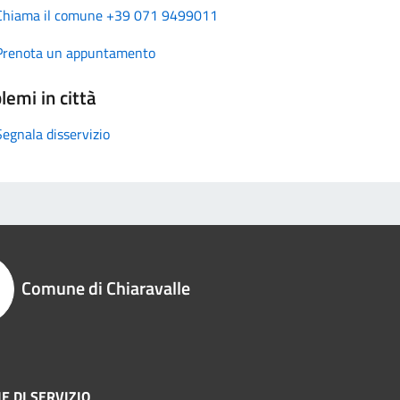
Chiama il comune +39 071 9499011
Prenota un appuntamento
lemi in città
Segnala disservizio
Comune di Chiaravalle
E DI SERVIZIO