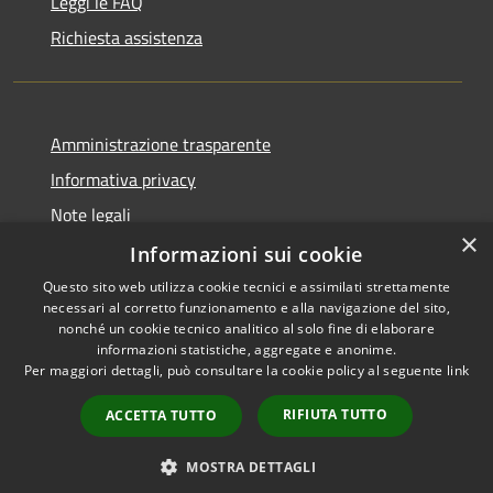
Leggi le FAQ
Richiesta assistenza
Amministrazione trasparente
Informativa privacy
Note legali
×
Dichiarazione di accessibilità
Informazioni sui cookie
Questo sito web utilizza cookie tecnici e assimilati strettamente
necessari al corretto funzionamento e alla navigazione del sito,
nonché un cookie tecnico analitico al solo fine di elaborare
informazioni statistiche, aggregate e anonime.
RSS
Copyright © 2026 • Comune di
Per maggiori dettagli, può consultare la cookie policy al seguente
link
Accessibilità
Chiaravalle • Powered by
Privacy
Municipium
Accesso
•
RIFIUTA TUTTO
ACCETTA TUTTO
Cookie
redazione
Mappa del sito
MOSTRA DETTAGLI