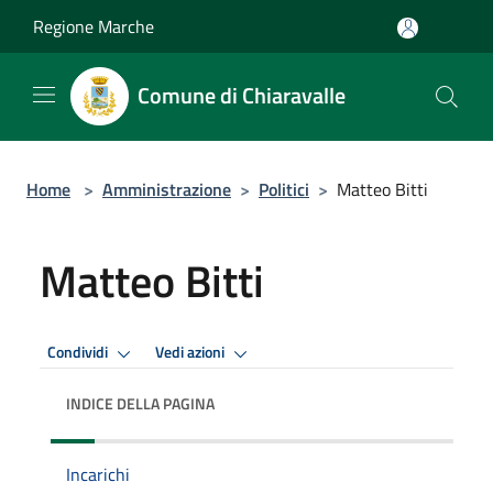
Salta al contenuto principale
Regione Marche
Comune di Chiaravalle
Home
>
Amministrazione
>
Politici
>
Matteo Bitti
Matteo Bitti
Condividi
Vedi azioni
INDICE DELLA PAGINA
Incarichi