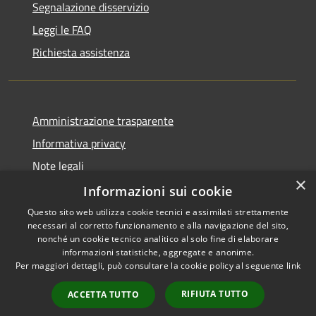
Segnalazione disservizio
Leggi le FAQ
Richiesta assistenza
Amministrazione trasparente
Informativa privacy
Note legali
×
Dichiarazione di accessibilità
Informazioni sui cookie
Questo sito web utilizza cookie tecnici e assimilati strettamente
necessari al corretto funzionamento e alla navigazione del sito,
nonché un cookie tecnico analitico al solo fine di elaborare
informazioni statistiche, aggregate e anonime.
RSS
Copyright © 2026 • Comune di
Per maggiori dettagli, può consultare la cookie policy al seguente
link
Accessibilità
Chiaravalle • Powered by
Privacy
Municipium
Accesso
•
RIFIUTA TUTTO
ACCETTA TUTTO
Cookie
redazione