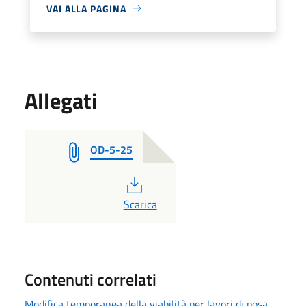
VAI ALLA PAGINA
Allegati
OD-5-25
PDF
Scarica
Contenuti correlati
Modifica temporanea della viabilità per lavori di posa