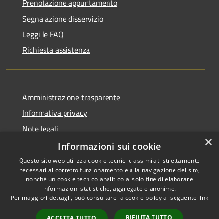
Prenotazione appuntamento
Segnalazione disservizio
Leggi le FAQ
Richiesta assistenza
Amministrazione trasparente
Informativa privacy
Note legali
×
Dichiarazione di accessibilità
Informazioni sui cookie
Questo sito web utilizza cookie tecnici e assimilati strettamente
necessari al corretto funzionamento e alla navigazione del sito,
nonché un cookie tecnico analitico al solo fine di elaborare
informazioni statistiche, aggregate e anonime.
RSS
Copyright © 2026 • Comune di
Per maggiori dettagli, può consultare la cookie policy al seguente
link
Accessibilità
Chiaravalle • Powered by
Privacy
Municipium
Accesso
•
RIFIUTA TUTTO
ACCETTA TUTTO