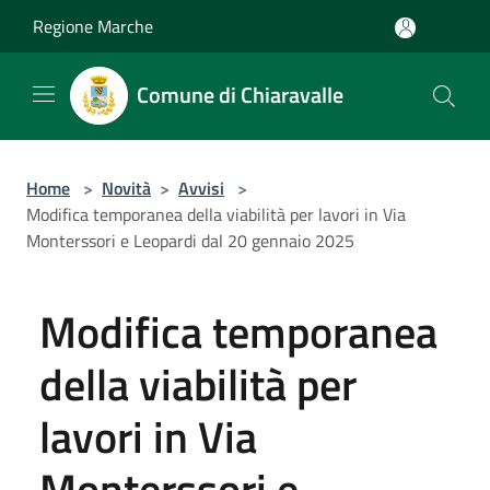
Salta al contenuto principale
Regione Marche
Comune di Chiaravalle
Home
>
Novità
>
Avvisi
>
Modifica temporanea della viabilità per lavori in Via
Monterssori e Leopardi dal 20 gennaio 2025
Modifica temporanea
della viabilità per
lavori in Via
Monterssori e