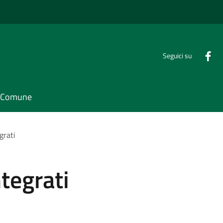
Seguici su
il Comune
egrati
ntegrati