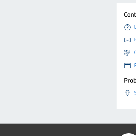
Cont
Prob