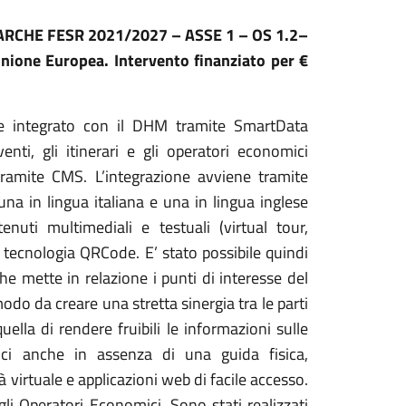
 MARCHE FESR 2021/2027 – ASSE 1 – OS 1.2–
Unione Europea. Intervento finanziato per €
e integrato con il DHM tramite SmartData
enti, gli itinerari e gli operatori economici
ramite CMS. L’integrazione avviene tramite
na in lingua italiana e una in lingua inglese
nuti multimediali e testuali (virtual tour,
a tecnologia QRCode. E’ stato possibile quindi
e mette in relazione i punti di interesse del
odo da creare una stretta sinergia tra le parti
quella di rendere fruibili le informazioni sulle
omici anche in assenza di una guida fisica,
 virtuale e applicazioni web di facile accesso.
i Operatori Economici. Sono stati realizzati