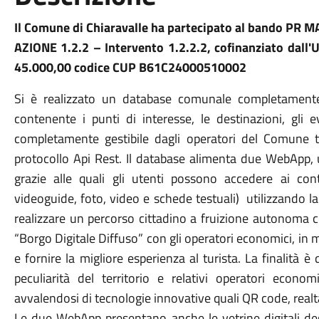
Il Comune di Chiaravalle ha partecipato al bando PR
AZIONE 1.2.2 – Intervento 1.2.2.2, cofinanziato dall'
45.000,00 codice CUP B61C24000510002
Si è realizzato un database comunale completament
contenente i punti di interesse, le destinazioni, gli ev
completamente gestibile dagli operatori del Comune t
protocollo Api Rest. Il database alimenta due WebApp, u
grazie alle quali gli utenti possono accedere ai conte
videoguide, foto, video e schede testuali) utilizzando l
realizzare un percorso cittadino a fruizione autonoma ch
“Borgo Digitale Diffuso” con gli operatori economici, in m
e fornire la migliore esperienza al turista. La finalità è 
peculiarità del territorio e relativi operatori econ
avvalendosi di tecnologie innovative quali QR code, realtà
Le due WebApp presentano anche le vetrine digitali degl