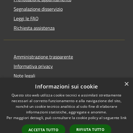
Segnalazione disservizio
Leggi le FAQ
Richiesta assistenza
Amministrazione trasparente
Informativa privacy
Note legali
×
Dichiarazione di accessibilità
Informazioni sui cookie
Questo sito web utilizza cookie tecnici e assimilati strettamente
necessari al corretto funzionamento e alla navigazione del sito,
nonché un cookie tecnico analitico al solo fine di elaborare
informazioni statistiche, aggregate e anonime.
RSS
Copyright © 2026 • Comune di
Per maggiori dettagli, può consultare la cookie policy al seguente
link
Accessibilità
Chiaravalle • Powered by
Privacy
Municipium
Accesso
•
RIFIUTA TUTTO
ACCETTA TUTTO