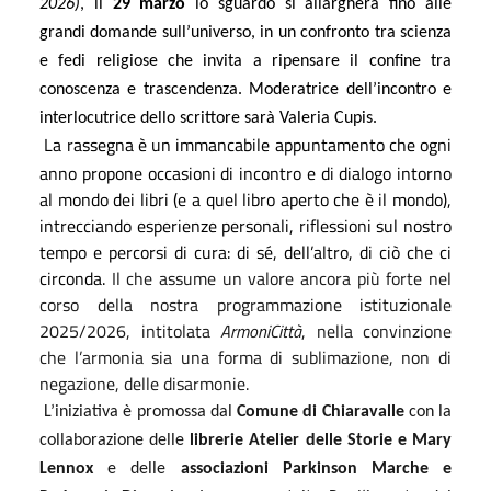
2026)
, il
29 marzo
lo sguardo si allargherà fino alle
grandi domande sull’universo, in un confronto tra scienza
e fedi religiose che invita a ripensare il confine tra
conoscenza e trascendenza. Moderatrice dell’incontro e
interlocutrice dello scrittore sarà Valeria Cupis.
La rassegna è un immancabile appuntamento che ogni
anno propone occasioni di incontro e di dialogo intorno
al mondo dei libri (e a quel libro aperto che è il mondo),
intrecciando esperienze personali, riflessioni sul nostro
tempo e percorsi di cura: di sé, dell’altro, di ciò che ci
circonda.
Il che assume un valore ancora più forte nel
corso della nostra programmazione istituzionale
2025/2026, intitolata
ArmoniCittà
, nella convinzione
che l’armonia sia una forma di sublimazione, non di
negazione, delle disarmonie.
L’iniziativa è promossa dal
Comune di Chiaravalle
con la
collaborazione delle
librerie Atelier delle Storie e Mary
Lennox
e delle
associazioni Parkinson Marche e