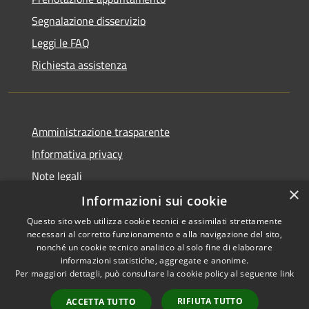
Segnalazione disservizio
Leggi le FAQ
Richiesta assistenza
Amministrazione trasparente
Informativa privacy
Note legali
×
Dichiarazione di accessibilità
Informazioni sui cookie
Questo sito web utilizza cookie tecnici e assimilati strettamente
necessari al corretto funzionamento e alla navigazione del sito,
nonché un cookie tecnico analitico al solo fine di elaborare
informazioni statistiche, aggregate e anonime.
RSS
Copyright © 2026 • Comune di
Per maggiori dettagli, può consultare la cookie policy al seguente
link
Accessibilità
Chiaravalle • Powered by
Privacy
Municipium
Accesso
•
RIFIUTA TUTTO
ACCETTA TUTTO