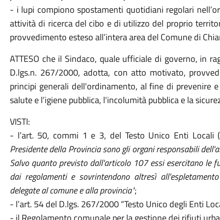
- i lupi compiono spostamenti quotidiani regolari nell’or
attività di ricerca del cibo e di utilizzo del proprio terr
provvedimento esteso all’intera area del Comune di Chiar
ATTESO che il Sindaco, quale ufficiale di governo, in rag
D.lgs.n. 267/2000, adotta, con atto motivato, provvedim
principi generali dell'ordinamento, al fine di prevenire 
salute e l’igiene pubblica, l'incolumità pubblica e la sicur
VISTI:
- l’art. 50, commi 1 e 3, del Testo Unico Enti Locali
Presidente della Provincia sono gli organi responsabili dell
Salvo quanto previsto dall'articolo 107 essi esercitano le fun
dai regolamenti e sovrintendono altresì all'espletamento 
delegate al comune e alla provincia"
;
- l’art. 54 del D.lgs. 267/2000 “Testo Unico degli Enti Loc
- il Regolamento comunale per la gestione dei rifiuti urba