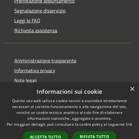
Prenotazione appuntamento
Segnalazione disservizio
Leggi le FAQ
Richiesta assistenza
Amministrazione trasparente
Informativa privacy
Note legali
×
Dichiarazione di accessibilità
Informazioni sui cookie
Questo sito web utilizza cookie tecnici e assimilati strettamente
necessari al corretto funzionamento e alla navigazione del sito,
nonché un cookie tecnico analitico al solo fine di elaborare
informazioni statistiche, aggregate e anonime.
RSS
Copyright © 2026 • Comune di
Per maggiori dettagli, può consultare la cookie policy al seguente
link
Accessibilità
Chiaravalle • Powered by
Privacy
Municipium
Accesso
•
RIFIUTA TUTTO
ACCETTA TUTTO