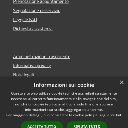
Prenotazione appuntamento
Segnalazione disservizio
Leggi le FAQ
Richiesta assistenza
Amministrazione trasparente
Informativa privacy
Note legali
×
Dichiarazione di accessibilità
Informazioni sui cookie
Questo sito web utilizza cookie tecnici e assimilati strettamente
necessari al corretto funzionamento e alla navigazione del sito,
nonché un cookie tecnico analitico al solo fine di elaborare
informazioni statistiche, aggregate e anonime.
RSS
Copyright © 2026 • Comune di
Per maggiori dettagli, può consultare la cookie policy al seguente
link
Accessibilità
Chiaravalle • Powered by
Privacy
Municipium
Accesso
•
RIFIUTA TUTTO
ACCETTA TUTTO