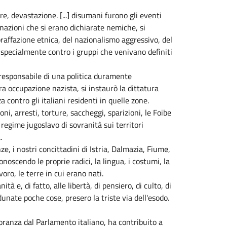
e, devastazione. [...] disumani furono gli eventi
 nazioni che si erano dichiarate nemiche, si
opraffazione etnica, del nazionalismo aggressivo, del
, specialmente contro i gruppi che venivano definiti
, responsabile di una politica duramente
ra occupazione nazista, si instaurò la dittatura
contro gli italiani residenti in quelle zone.
ni, arresti, torture, saccheggi, sparizioni, le Foibe
o regime jugoslavo di sovranità sui territori
.
, i nostri concittadini di Istria, Dalmazia, Fiume,
oscendo le proprie radici, la lingua, i costumi, la
oro, le terre in cui erano nati.
à e, di fatto, alle libertà, di pensiero, di culto, di
nate poche cose, presero la triste via dell'esodo.
oranza dal Parlamento italiano, ha contribuito a