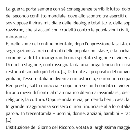
La guerra porta sempre con sé conseguenze terribili: lutto, dolor
del secondo conflitto mondiale, dove allo scontro tra eserciti di
sovrappose il virus micidiale delle ideologie totalitarie, della s
razzismo, che si accanì con crudeltà contro le popolazioni civili
minoranze.
E, nelle zone del confine orientale, dopo l'oppressione fascista
segregazionista nei confronti delle popolazioni slave, e la barba
comunista di Tito, inaugurando una spietata stagione di violenza 
Di quella stagione, contrassegnata da una lunga teoria di uccisio
restano il simbolo più tetro. [...] Di fronte al proposito del nuov
giuliani, l'essere italiano diveniva un ostacolo, se non una colpa
Ben presto, sotto minaccia e dopo una seconda ondata di violenze
furono messi di fronte al drammatico dilemma: assimilarsi, discon
religione, la cultura. Oppure andare via, perdendo beni, casa, lav
In grande maggioranza scelsero di non rinunciare alla loro italianit
parola. In trecentomila – uomini, donne, anziani, bambini – radu
[...]
L'istituzione del Giorno del Ricordo, votata a larghissima maggi