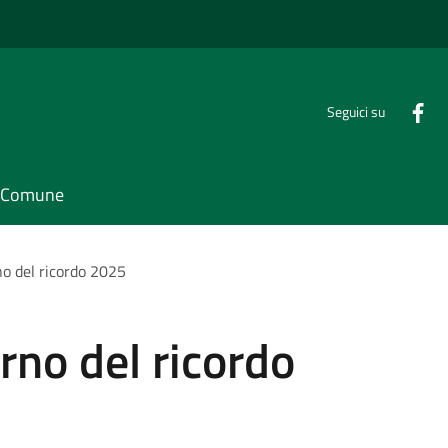
Seguici su
il Comune
no del ricordo 2025
rno del ricordo