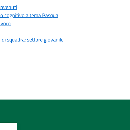
envenuti
nto cognitivo a tema Pasqua
avoro
 e di squadra: settore giovanile