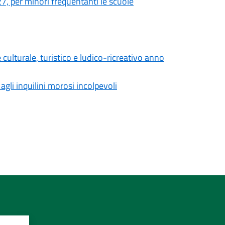
27, per minori frequentanti le scuole
 culturale, turistico e ludico-ricreativo anno
agli inquilini morosi incolpevoli