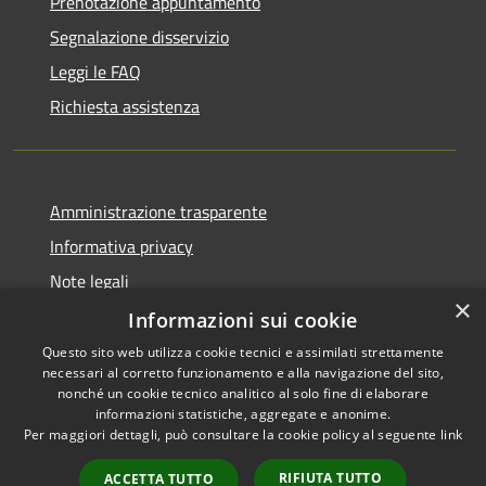
Prenotazione appuntamento
Segnalazione disservizio
Leggi le FAQ
Richiesta assistenza
Amministrazione trasparente
Informativa privacy
Note legali
×
Dichiarazione di accessibilità
Informazioni sui cookie
Questo sito web utilizza cookie tecnici e assimilati strettamente
necessari al corretto funzionamento e alla navigazione del sito,
nonché un cookie tecnico analitico al solo fine di elaborare
informazioni statistiche, aggregate e anonime.
RSS
Copyright © 2026 • Comune di
Per maggiori dettagli, può consultare la cookie policy al seguente
link
Accessibilità
Chiaravalle • Powered by
Privacy
Municipium
Accesso
•
RIFIUTA TUTTO
ACCETTA TUTTO