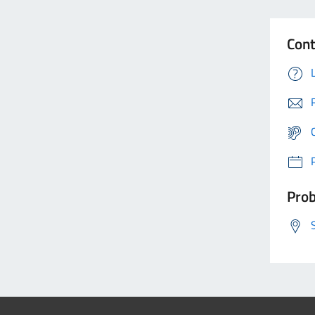
Cont
Prob