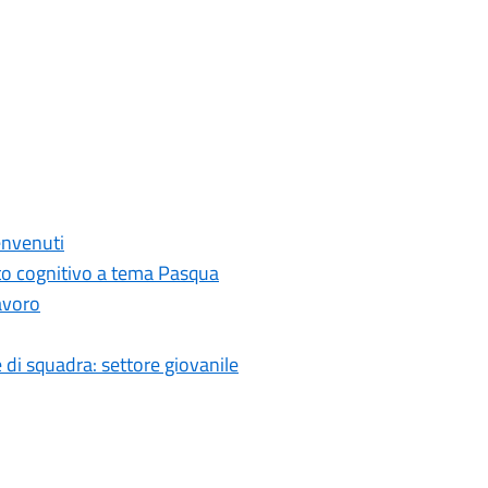
envenuti
nto cognitivo a tema Pasqua
avoro
 e di squadra: settore giovanile