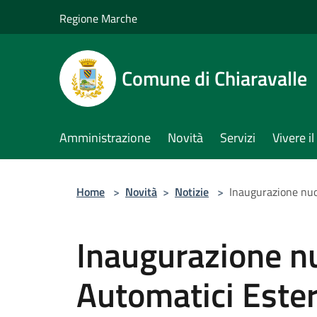
Salta al contenuto principale
Regione Marche
Comune di Chiaravalle
Amministrazione
Novità
Servizi
Vivere 
Home
>
Novità
>
Notizie
>
Inaugurazione nuov
Inaugurazione nu
Automatici Ester