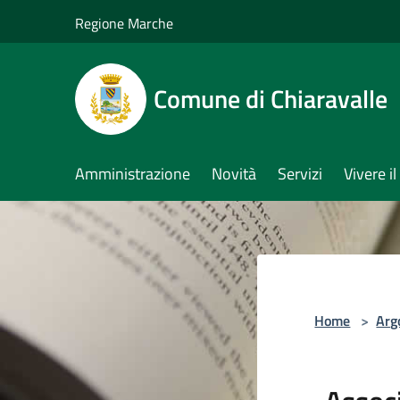
Salta al contenuto principale
Regione Marche
Comune di Chiaravalle
Amministrazione
Novità
Servizi
Vivere 
Home
>
Arg