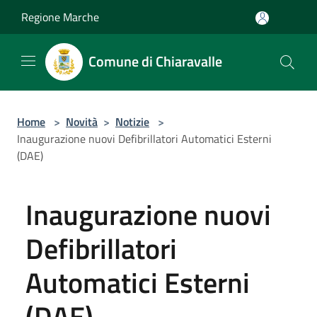
Salta al contenuto principale
Regione Marche
Comune di Chiaravalle
Home
>
Novità
>
Notizie
>
Inaugurazione nuovi Defibrillatori Automatici Esterni
(DAE)
Inaugurazione nuovi
Defibrillatori
Automatici Esterni
(DAE)