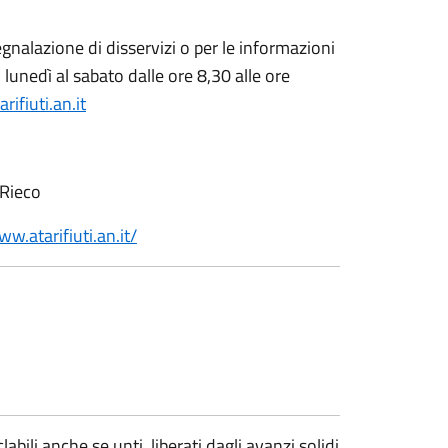
segnalazione di disservizi o per le informazioni
 lunedì al sabato dalle ore 8,30 alle ore
rifiuti.an.it
 Rieco
ww.atarifiuti.an.it/
labili anche se unti, liberati dagli avanzi solidi