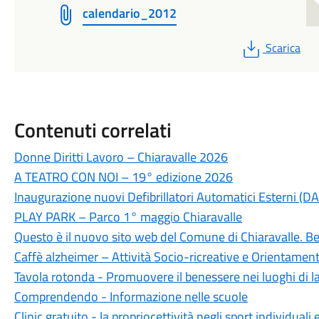
calendario_2012
PDF
Scarica
Contenuti correlati
Donne Diritti Lavoro – Chiaravalle 2026
A TEATRO CON NOI – 19° edizione 2026
Inaugurazione nuovi Defibrillatori Automatici Esterni (DA
PLAY PARK – Parco 1° maggio Chiaravalle
Questo è il nuovo sito web del Comune di Chiaravalle. B
Caffè alzheimer – Attività Socio-ricreative e Orientame
Tavola rotonda - Promuovere il benessere nei luoghi di l
Comprendendo - Informazione nelle scuole
Clinic gratuito - la propriocettività negli sport individuali