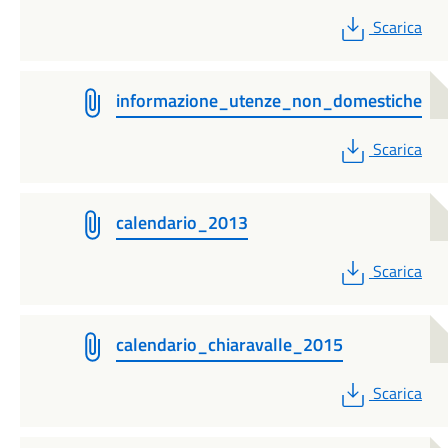
PDF
Scarica
informazione_utenze_non_domestiche
PDF
Scarica
calendario_2013
PDF
Scarica
calendario_chiaravalle_2015
PDF
Scarica