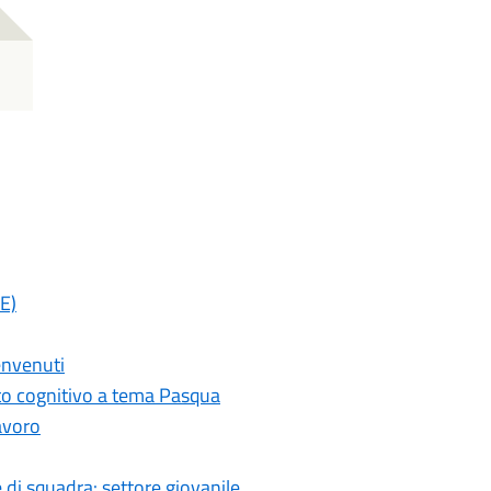
E)
envenuti
nto cognitivo a tema Pasqua
avoro
 e di squadra: settore giovanile