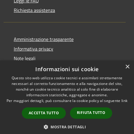
Leggi le FAQ
Richiesta assistenza
Amministrazione trasparente
Informativa privacy
Note legali
×
Dichiarazione di accessibilità
Informazioni sui cookie
Questo sito web utilizza cookie tecnici e assimilati strettamente
necessari al corretto funzionamento e alla navigazione del sito,
nonché un cookie tecnico analitico al solo fine di elaborare
informazioni statistiche, aggregate e anonime.
RSS
Copyright © 2026 • Comune di
Per maggiori dettagli, può consultare la cookie policy al seguente
link
Accessibilità
Chiaravalle • Powered by
Privacy
Municipium
Accesso
•
RIFIUTA TUTTO
ACCETTA TUTTO
Cookie
redazione
Mappa del sito
MOSTRA DETTAGLI