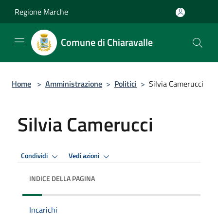
Salta al contenuto principale
Regione Marche
Comune di Chiaravalle
Home
>
Amministrazione
>
Politici
>
Silvia Camerucci
Silvia Camerucci
Condividi
Vedi azioni
INDICE DELLA PAGINA
Incarichi