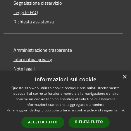
Segnalazione disservizio
Leggi le FAQ
Richiesta assistenza
Amministrazione trasparente
Informativa privacy
Note legali
×
Dichiarazione di accessibilità
Informazioni sui cookie
Questo sito web utilizza cookie tecnici e assimilati strettamente
necessari al corretto funzionamento e alla navigazione del sito,
nonché un cookie tecnico analitico al solo fine di elaborare
informazioni statistiche, aggregate e anonime.
RSS
Copyright © 2026 • Comune di
Per maggiori dettagli, può consultare la cookie policy al seguente
link
Accessibilità
Chiaravalle • Powered by
Privacy
Municipium
Accesso
•
RIFIUTA TUTTO
ACCETTA TUTTO
Cookie
redazione