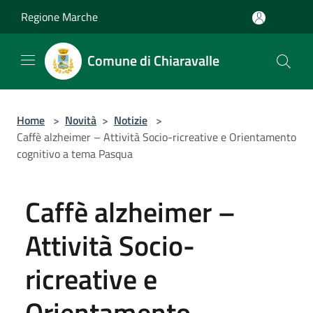
Salta al contenuto principale
Regione Marche
Comune di Chiaravalle
Home
>
Novità
>
Notizie
>
Caffè alzheimer – Attività Socio-ricreative e Orientamento
cognitivo a tema Pasqua
Caffè alzheimer –
Attività Socio-
ricreative e
Orientamento