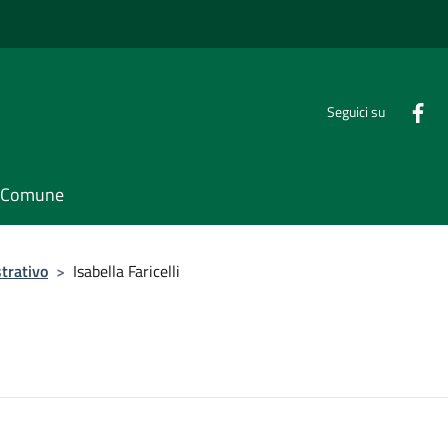
Seguici su
il Comune
trativo
>
Isabella Faricelli