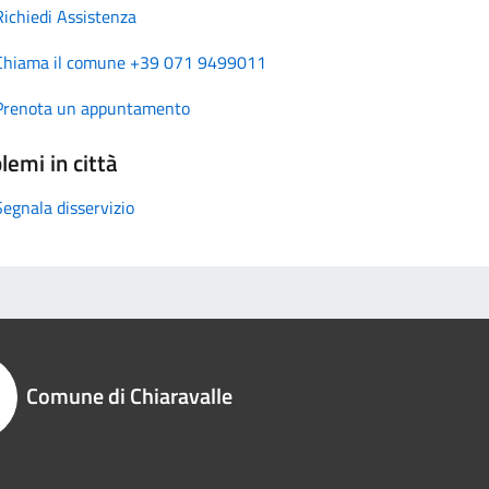
Richiedi Assistenza
Chiama il comune +39 071 9499011
Prenota un appuntamento
lemi in città
Segnala disservizio
Comune di Chiaravalle