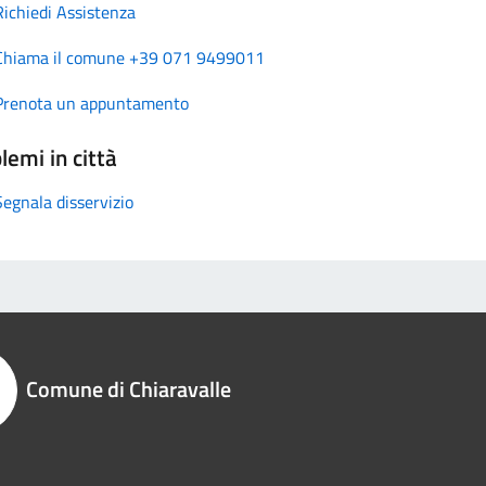
Richiedi Assistenza
Chiama il comune +39 071 9499011
Prenota un appuntamento
lemi in città
Segnala disservizio
Comune di Chiaravalle