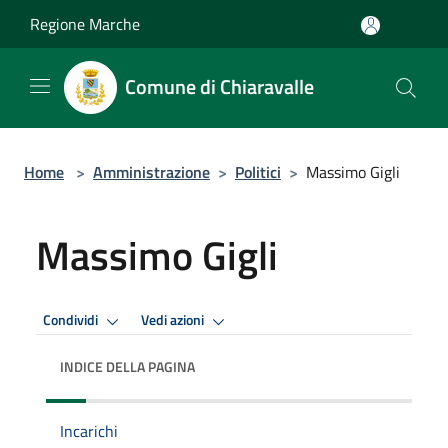
Salta al contenuto principale
Regione Marche
Comune di Chiaravalle
Home
>
Amministrazione
>
Politici
>
Massimo Gigli
Massimo Gigli
Condividi
Vedi azioni
INDICE DELLA PAGINA
Incarichi