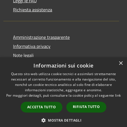
Leggi le FAQ
Richiesta assistenza
Amministrazione trasparente
Informativa privacy
Note legali
×
Dichiarazione di accessibilità
Informazioni sui cookie
Questo sito web utilizza cookie tecnici e assimilati strettamente
necessari al corretto funzionamento e alla navigazione del sito,
nonché un cookie tecnico analitico al solo fine di elaborare
informazioni statistiche, aggregate e anonime.
RSS
Copyright © 2026 • Comune di
Per maggiori dettagli, può consultare la cookie policy al seguente
link
Accessibilità
Chiaravalle • Powered by
Privacy
Municipium
Accesso
•
RIFIUTA TUTTO
ACCETTA TUTTO
Cookie
redazione
Mappa del sito
MOSTRA DETTAGLI