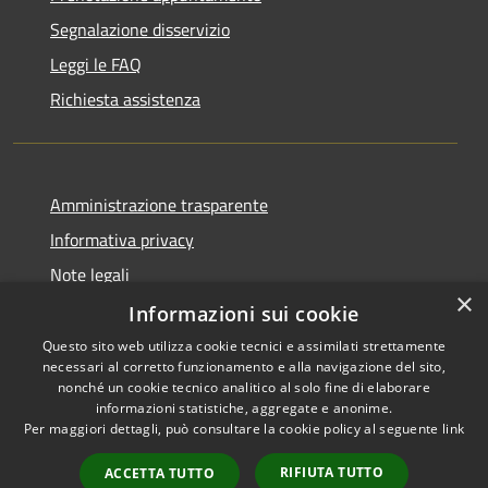
Segnalazione disservizio
Leggi le FAQ
Richiesta assistenza
Amministrazione trasparente
Informativa privacy
Note legali
×
Dichiarazione di accessibilità
Informazioni sui cookie
Questo sito web utilizza cookie tecnici e assimilati strettamente
necessari al corretto funzionamento e alla navigazione del sito,
nonché un cookie tecnico analitico al solo fine di elaborare
informazioni statistiche, aggregate e anonime.
RSS
Copyright © 2026 • Comune di
Per maggiori dettagli, può consultare la cookie policy al seguente
link
Accessibilità
Chiaravalle • Powered by
Privacy
Municipium
Accesso
•
RIFIUTA TUTTO
ACCETTA TUTTO