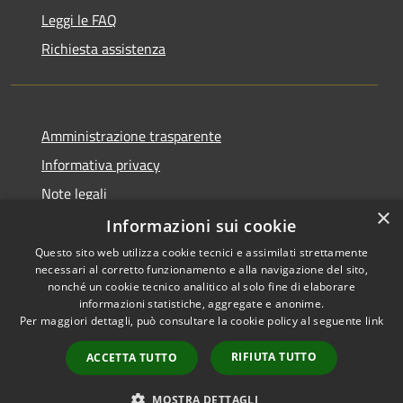
Leggi le FAQ
Richiesta assistenza
Amministrazione trasparente
Informativa privacy
Note legali
×
Dichiarazione di accessibilità
Informazioni sui cookie
Questo sito web utilizza cookie tecnici e assimilati strettamente
necessari al corretto funzionamento e alla navigazione del sito,
nonché un cookie tecnico analitico al solo fine di elaborare
informazioni statistiche, aggregate e anonime.
RSS
Copyright © 2026 • Comune di
Per maggiori dettagli, può consultare la cookie policy al seguente
link
Accessibilità
Chiaravalle • Powered by
Privacy
Municipium
Accesso
•
RIFIUTA TUTTO
ACCETTA TUTTO
Cookie
redazione
Mappa del sito
MOSTRA DETTAGLI