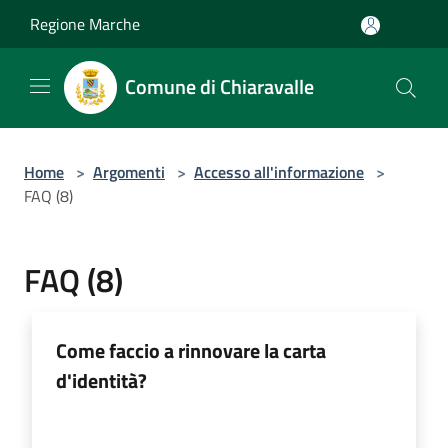
Salta al contenuto principale
Regione Marche
Comune di Chiaravalle
Home
>
Argomenti
>
Accesso all'informazione
>
FAQ (8)
FAQ (8)
Come faccio a rinnovare la carta
d'identità?