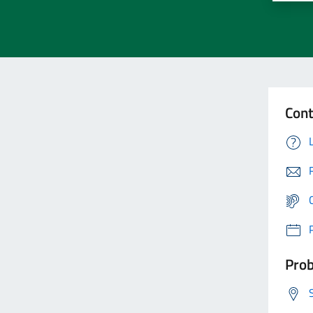
Cont
Prob