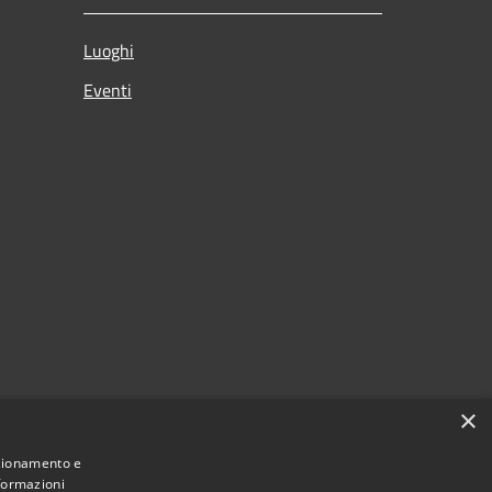
Luoghi
Eventi
×
nzionamento e
nformazioni