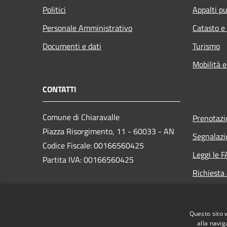
Politici
Appalti pu
Personale Amministrativo
Catasto e
Documenti e dati
Turismo
Mobilità e
CONTATTI
Comune di Chiaravalle
Prenotaz
Piazza Risorgimento, 11 - 60033 - AN
Segnalazi
Codice Fiscale: 00166560425
Leggi le 
Partita IVA: 00166560425
Richiesta
PEC:
info@pec.comune.chiaravalle.an.it
Questo sito 
Centralino Unico: +39 071 9499011
alla navig