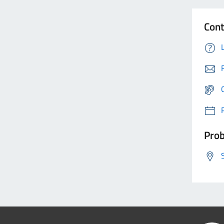
Cont
Prob