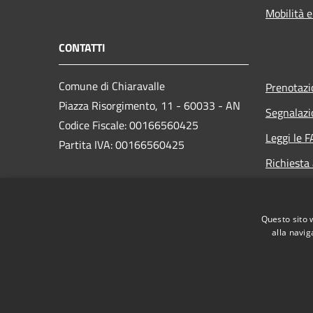
Mobilità e
CONTATTI
Comune di Chiaravalle
Prenotaz
Piazza Risorgimento, 11 - 60033 - AN
Segnalazi
Codice Fiscale: 00166560425
Leggi le 
Partita IVA: 00166560425
Richiesta
PEC:
info@pec.comune.chiaravalle.an.it
Questo sito 
Centralino Unico: +39 071 9499011
alla navig