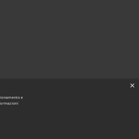
×
nzionamento e
nformazioni