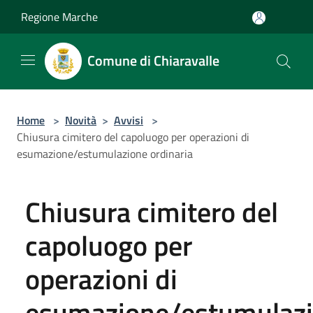
Salta al contenuto principale
Regione Marche
Comune di Chiaravalle
Home
>
Novità
>
Avvisi
>
Chiusura cimitero del capoluogo per operazioni di
esumazione/estumulazione ordinaria
Chiusura cimitero del
capoluogo per
operazioni di
esumazione/estumulaz