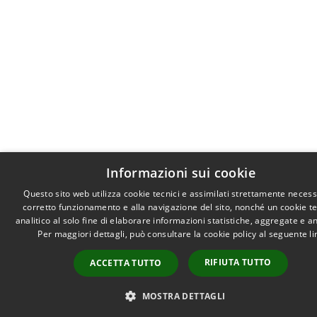
Informazioni sui cookie
Questo sito web utilizza cookie tecnici e assimilati strettamente necess
corretto funzionamento e alla navigazione del sito, nonché un cookie t
analitico al solo fine di elaborare informazioni statistiche, aggregate e 
Per maggiori dettagli, può consultare la cookie policy al seguente
li
RIFIUTA TUTTO
ACCETTA TUTTO
MOSTRA DETTAGLI