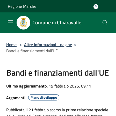
Salta al contenuto principale
Regione Marche
Comune di Chiaravalle
Home
>
Altre informazioni - pagine
>
Bandi e finanziamenti dall'UE
Bandi e finanziamenti dall'UE
Ultimo aggiornamento
: 19 febbraio 2025, 09:41
Argomenti
:
Piano di sviluppo
Pubblicata il 21 febbraio scorso la prima relazione speciale
della Corte dei Conti europea, dedicata alla rete Natura