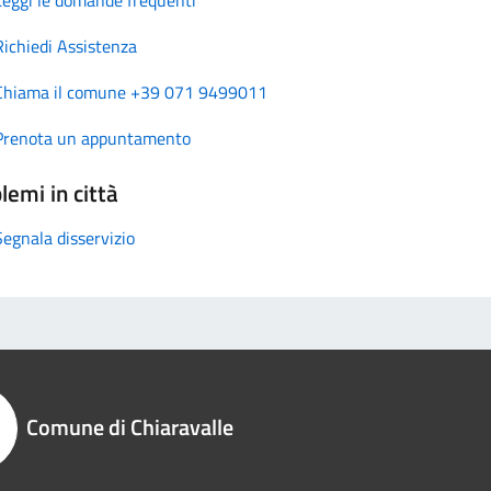
Richiedi Assistenza
Chiama il comune +39 071 9499011
Prenota un appuntamento
lemi in città
Segnala disservizio
Comune di Chiaravalle