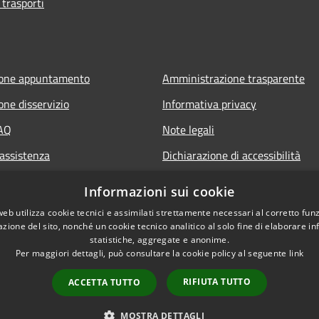
 trasporti
ione appuntamento
Amministrazione trasparente
one disservizio
Informativa privacy
FAQ
Note legali
 assistenza
Dichiarazione di accessibilità
Informazioni sui cookie
web utilizza cookie tecnici e assimilati strettamente necessari al corretto fu
azione del sito, nonché un cookie tecnico analitico al solo fine di elaborare i
statistiche, aggregate e anonime.
Per maggiori dettagli, può consultare la cookie policy al seguente
link
RIFIUTA TUTTO
ACCETTA TUTTO
l sito
Copyright © 2026 • Comune di C
MOSTRA DETTAGLI