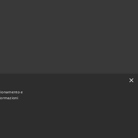
×
nzionamento e
nformazioni
Municipium
Accesso redazione
hiaravalle • Powered by
•