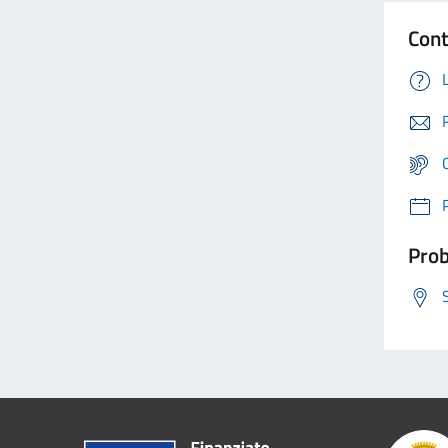
Cont
Prob