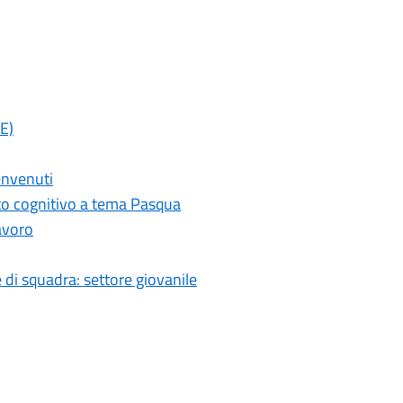
E)
envenuti
nto cognitivo a tema Pasqua
avoro
 e di squadra: settore giovanile