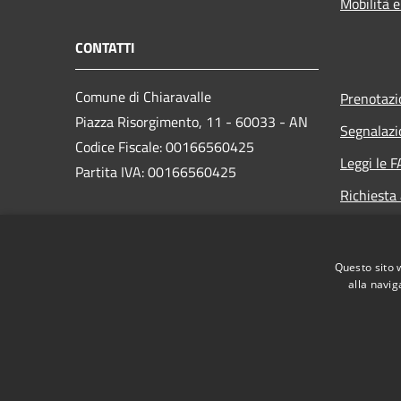
Mobilità e
CONTATTI
Comune di Chiaravalle
Prenotaz
Piazza Risorgimento, 11 - 60033 - AN
Segnalazi
Codice Fiscale: 00166560425
Leggi le 
Partita IVA: 00166560425
Richiesta
PEC:
info@pec.comune.chiaravalle.an.it
Questo sito 
Centralino Unico: +39 071 9499011
alla navig
RSS
Accessibilità
Privacy
Cookie
Mappa de