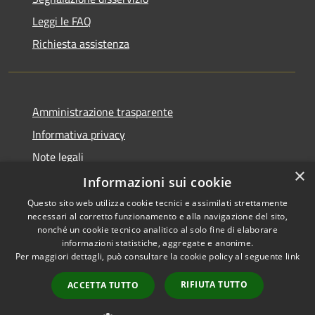
Leggi le FAQ
Richiesta assistenza
Amministrazione trasparente
Informativa privacy
Note legali
×
Dichiarazione di accessibilità
Informazioni sui cookie
Questo sito web utilizza cookie tecnici e assimilati strettamente
necessari al corretto funzionamento e alla navigazione del sito,
nonché un cookie tecnico analitico al solo fine di elaborare
informazioni statistiche, aggregate e anonime.
RSS
Copyright © 2026 • Comune di
Per maggiori dettagli, può consultare la cookie policy al seguente
link
Accessibilità
Chiaravalle • Powered by
Privacy
Municipium
Accesso
•
RIFIUTA TUTTO
ACCETTA TUTTO
Cookie
redazione